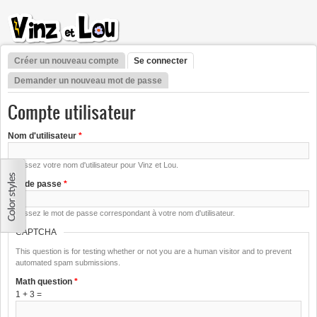
Aller au contenu principal
Créer un nouveau compte
Se connecter
(onglet actif)
Onglets principaux
Demander un nouveau mot de passe
Compte utilisateur
Nom d'utilisateur
*
Saisissez votre nom d'utilisateur pour Vinz et Lou.
Mot de passe
*
Saisissez le mot de passe correspondant à votre nom d'utilisateur.
CAPTCHA
This question is for testing whether or not you are a human visitor and to prevent
automated spam submissions.
Math question
*
1 + 3 =