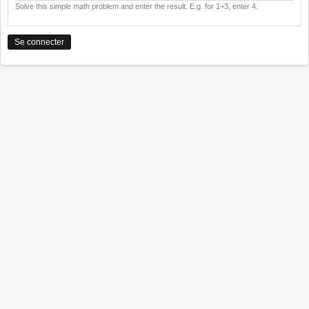
Solve this simple math problem and enter the result. E.g. for 1+3, enter 4.